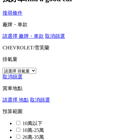
搜尋條件
廠牌・車款
請選擇 廠牌・車款
取消篩選
CHEVROLET/雪芙蘭
排氣量
取消篩選
賞車地點
請選擇 地點
取消篩選
預算範圍
10萬以下
10萬-25萬
26萬-35萬