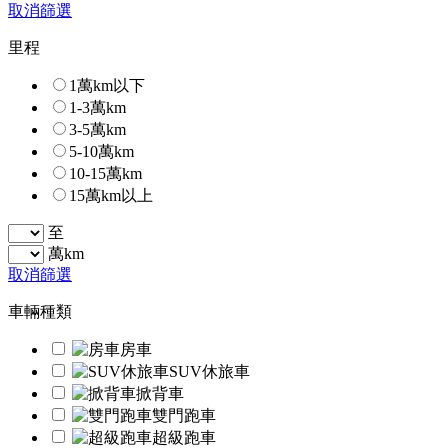
取消篩選
里程
1萬km以下
1-3萬km
3-5萬km
5-10萬km
10-15萬km
15萬km以上
至
萬km
取消篩選
車輛種類
房車
SUV休旅車
掀背車
雙門跑車
超級跑車