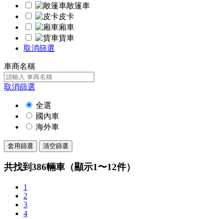
敞篷車
皮卡
廂車
貨車
取消篩選
車商名稱
取消篩選
全選
國內車
海外車
套用篩選
清空篩選
共找到
386
輛車（顯示1〜12件）
1
2
3
4