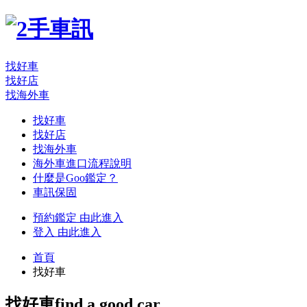
找好車
找好店
找海外車
找好車
找好店
找海外車
海外車進口流程說明
什麼是Goo鑑定？
車訊保固
預約鑑定
由此進入
登入
由此進入
首頁
找好車
找好車
find a good car