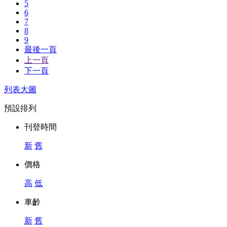
5
6
7
8
9
最後一頁
上一頁
下一頁
列表
大圖
預設排列
刊登時間
新
舊
價格
高
低
車齡
新
舊