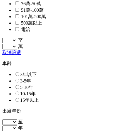
36萬-50萬
51萬-100萬
101萬-500萬
500萬以上
電洽
至
萬
取消篩選
車齢
3年以下
3-5年
5-10年
10-15年
15年以上
出廠年份
至
年